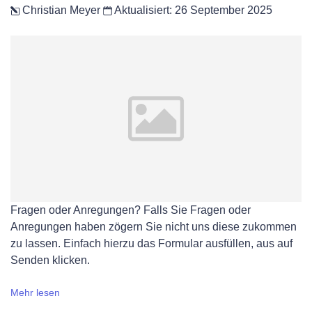
Christian Meyer
Aktualisiert: 26 September 2025
Fragen oder Anregungen? Falls Sie Fragen oder
Anregungen haben zögern Sie nicht uns diese zukommen
zu lassen. Einfach hierzu das Formular ausfüllen, aus auf
Senden klicken.
Mehr lesen