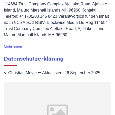
114684 Trust Company Complex Ajeltake Road, Ajeltake
Island, Majuro Marshall Islands MH 96960 Kontakt:
Telefon: +44 (0)203 146 8423 Verantwortlich für den Inhalt
nach § 55 Abs. 2 RStV: Blockwise Media Ltd Reg 114684
Trust Company Complex Ajeltake Road, Ajeltake Island,
Majuro Marshall Islands MH 96960 …
Mehr lesen
Datenschutzerklärung
Christian Meyer
Aktualisiert: 26 September 2025