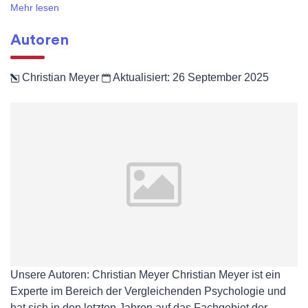
Mehr lesen
Autoren
Christian Meyer
Aktualisiert: 26 September 2025
Unsere Autoren: Christian Meyer Christian Meyer ist ein
Experte im Bereich der Vergleichenden Psychologie und
hat sich in den letzten Jahren auf das Fachgebiet der