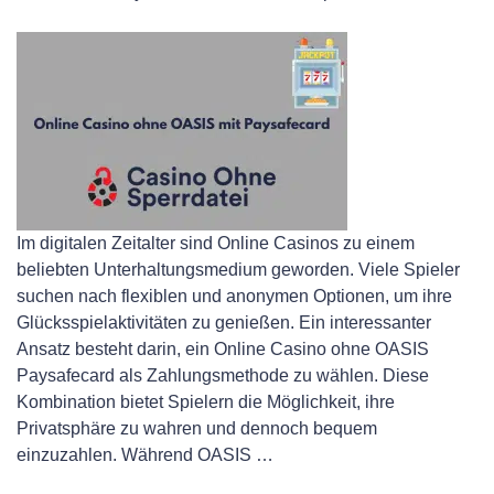
Im digitalen Zeitalter sind Online Casinos zu einem
beliebten Unterhaltungsmedium geworden. Viele Spieler
suchen nach flexiblen und anonymen Optionen, um ihre
Glücksspielaktivitäten zu genießen. Ein interessanter
Ansatz besteht darin, ein Online Casino ohne OASIS
Paysafecard als Zahlungsmethode zu wählen. Diese
Kombination bietet Spielern die Möglichkeit, ihre
Privatsphäre zu wahren und dennoch bequem
einzuzahlen. Während OASIS …