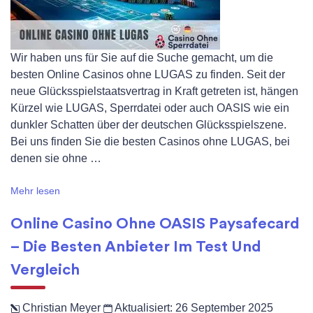
Wir haben uns für Sie auf die Suche gemacht, um die
besten Online Casinos ohne LUGAS zu finden. Seit der
neue Glücksspielstaatsvertrag in Kraft getreten ist, hängen
Kürzel wie LUGAS, Sperrdatei oder auch OASIS wie ein
dunkler Schatten über der deutschen Glücksspielszene.
Bei uns finden Sie die besten Casinos ohne LUGAS, bei
denen sie ohne …
Mehr lesen
Online Casino Ohne OASIS Paysafecard
– Die Besten Anbieter Im Test Und
Vergleich
Christian Meyer
Aktualisiert: 26 September 2025