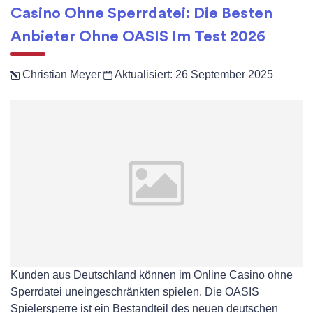
Casino Ohne Sperrdatei: Die Besten
Anbieter Ohne OASIS Im Test 2026
Christian Meyer
Aktualisiert: 26 September 2025
Kunden aus Deutschland können im Online Casino ohne
Sperrdatei uneingeschränkten spielen. Die OASIS
Spielersperre ist ein Bestandteil des neuen deutschen